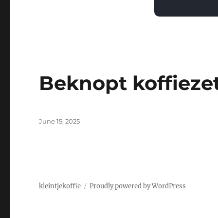
Beknopt koffieze
Posted
June 15, 2025
on
kleintjekoffie
Proudly powered by WordPress