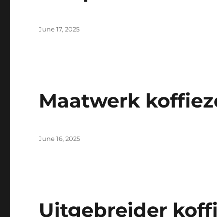
Posted
June 17, 2025
on
Maatwerk koffiez
Posted
June 16, 2025
on
Uitgebreider koff