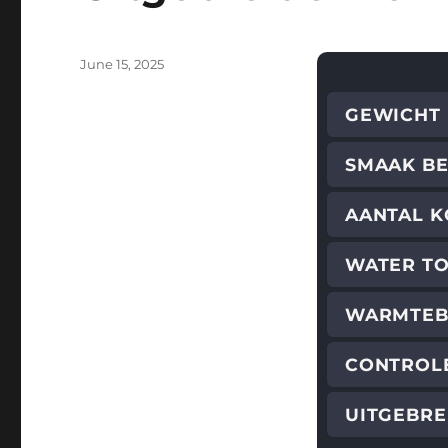
Posted
June 15, 2025
on
GEWICHT
SMAAK BE
AANTAL K
WATER T
WARMTE
CONTROL
UITGEBRE